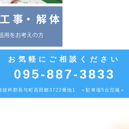
お気軽にご相談ください
095-887-3833
彼杵郡長与町高田郷3722番地1
＜駐車場5台完備＞