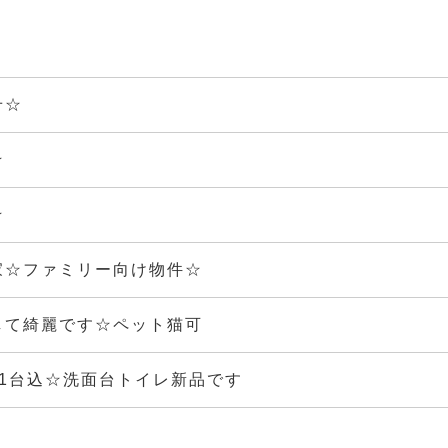
せ☆
☆
☆
家☆ファミリー向け物件☆
して綺麗です☆ペット猫可
1台込☆洗面台トイレ新品です